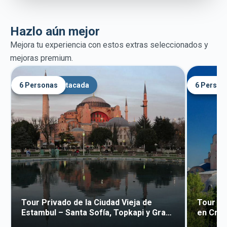
Hazlo aún mejor
Mejora tu experiencia con estos extras seleccionados y
mejoras premium.
6 Personas
Mejora destacada
6 Person
Mejora
Tour Privado de la Ciudad Vieja de
Tour Ga
Estambul – Santa Sofía, Topkapi y Gran
en Cruc
Bazar
Ciudad 