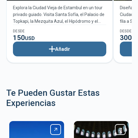
Explora la Ciudad Vieja de Estambul en un tour
Diseñado 
privado guiado. Visita Santa Sofía, el Palacio de
Ciudad Vi
Topkapi, la Mezquita Azul, el Hipódromo y el
fila a Sa
Gran Bazar con un itinerario flexible y
horario f
DESDE
DESDE
personalizado.
a tu barc
150
300
USD
U
Añadir
Te Pueden Gustar Estas
Experiencias