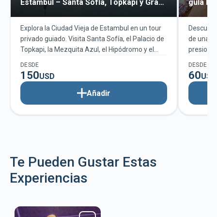
Estambul – Santa Sofía, Topkapi y Gran
guía loc
Bazar
Explora la Ciudad Vieja de Estambul en un tour
Descubre 
privado guiado. Visita Santa Sofía, el Palacio de
de una ex
Topkapi, la Mezquita Azul, el Hipódromo y el
presiones
Gran Bazar con un itinerario flexible y
turcos, g
DESDE
DESDE
personalizado.
150
60
USD
USD
Añadir
Te Pueden Gustar Estas
Experiencias