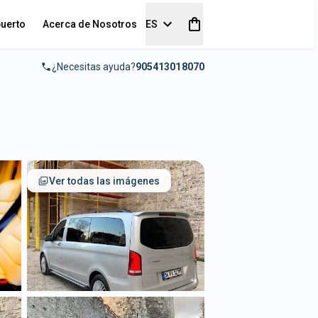
puerto
Acerca de Nosotros
ES
¿Necesitas ayuda?
905413018070
Ver todas las imágenes