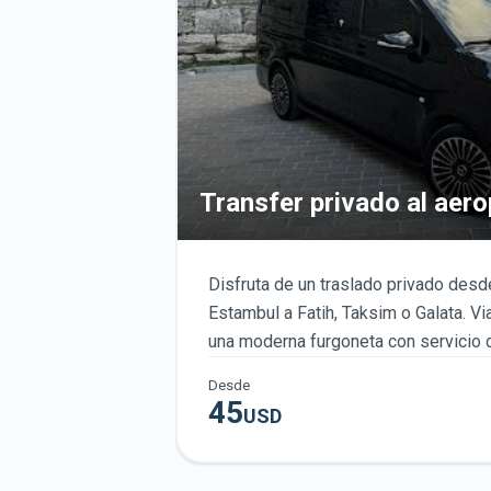
Transfer privado al aer
Estambul en furgoneta
Disfruta de un traslado privado desd
Estambul a Fatih, Taksim o Galata. 
una moderna furgoneta con servicio d
garantía de precio fijo y entrega puert
Desde
45
USD