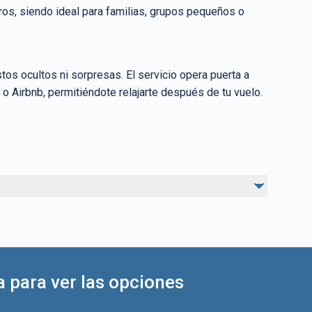
os, siendo ideal para familias, grupos pequeños o
stos ocultos ni sorpresas. El servicio opera puerta a
 o Airbnb, permitiéndote relajarte después de tu vuelo.
No incluido
Propinas (opcional)
Paradas extras no mencionadas en la reserva
a para ver las opciones
o