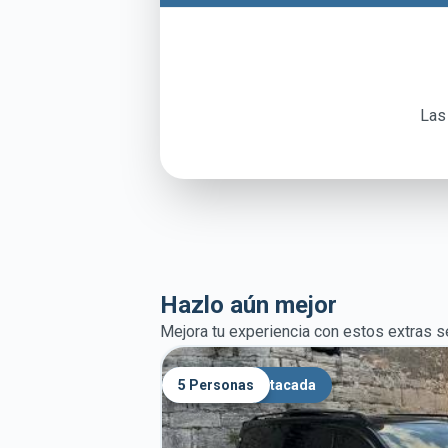
Entrega puerta a puerta a hoteles o Airbnbs
Garantía de precio fijo sin costos ocultos
Asistencia con el equipaje
Las
Hazlo aún mejor
Mejora tu experiencia con estos extras 
5 Personas
Mejora destacada