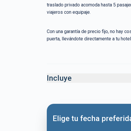
traslado privado acomoda hasta 5 pasajer
viajeros con equipaje.
Con una garantía de precio fijo, no hay co
puerta, llevándote directamente a tu hotel
Incluye
Incluido
Traslado privado de un solo sentido desde el
Aeropuerto Sabiha Gökçen
Servicio de bienvenida en el aeropuerto
Elige tu fecha preferid
Furgoneta privada (Mercedes, VW, Peugeot 
similar)
Conductor profesional