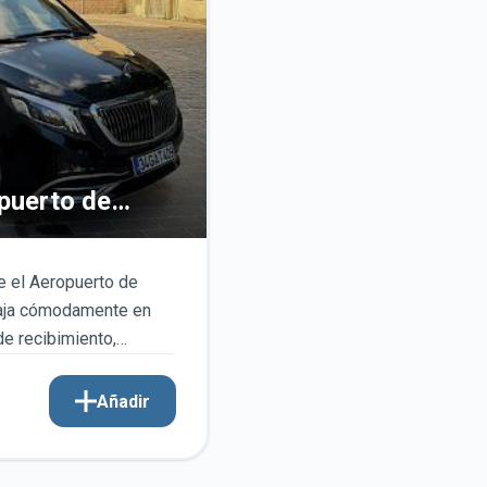
opuerto de
e el Aeropuerto de
Viaja cómodamente en
e recibimiento,
a a puerta.
Añadir